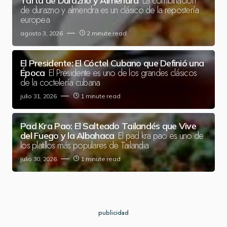
La combinación
Tarta de Durazno y Almendra
de durazno y almendra es un clásico de la repostería
europea
agosto 3, 2026
2 minute read
El Presidente: El Cóctel Cubano que Definió una
El Presidente es uno de los grandes clásicos
Época
de la coctelería cubana
julio 31, 2026
1 minute read
Pad Kra Pao: El Salteado Tailandés que Vive
El pad kra pao es uno de
del Fuego y la Albahaca
los platillos más populares de Tailandia
julio 30, 2026
1 minute read
publicidad