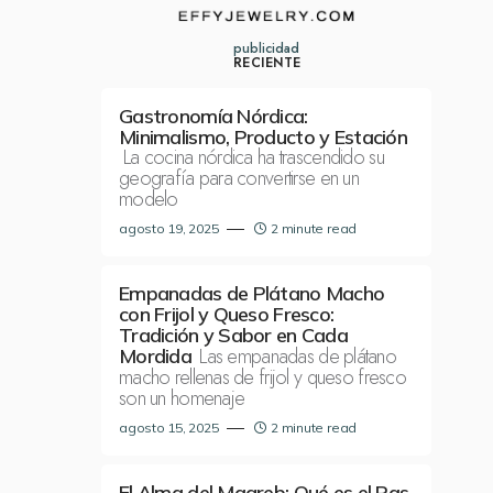
publicidad
RECIENTE
Gastronomía Nórdica:
Minimalismo, Producto y Estación
La cocina nórdica ha trascendido su
geografía para convertirse en un
modelo
agosto 19, 2025
2 minute read
Empanadas de Plátano Macho
con Frijol y Queso Fresco:
Tradición y Sabor en Cada
Las empanadas de plátano
Mordida
macho rellenas de frijol y queso fresco
son un homenaje
agosto 15, 2025
2 minute read
El Alma del Magreb: Qué es el Ras