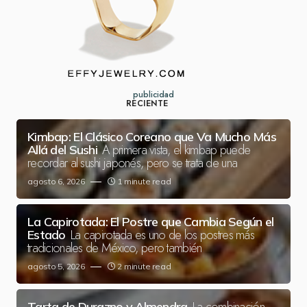
publicidad
RECIENTE
Kimbap: El Clásico Coreano que Va Mucho Más
A primera vista, el kimbap puede
Allá del Sushi
recordar al sushi japonés, pero se trata de una
agosto 6, 2026
1 minute read
La Capirotada: El Postre que Cambia Según el
La capirotada es uno de los postres más
Estado
tradicionales de México, pero también
agosto 5, 2026
2 minute read
Tarta de Durazno y Almendra