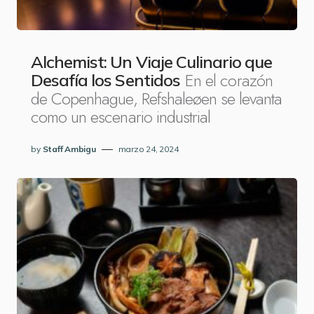
Alchemist: Un Viaje Culinario que
En el corazón
Desafía los Sentidos
de Copenhague, Refshaleøen se levanta
como un escenario industrial
by
Staff Ambigu
marzo 24, 2024