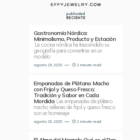
publicidad
RECIENTE
Gastronomía Nórdica:
Minimalismo, Producto y Estación
La cocina nórdica ha trascendido su
geografía para convertirse en un
modelo
agosto 19, 2025
2 minute read
Empanadas de Plátano Macho
con Frijol y Queso Fresco:
Tradición y Sabor en Cada
Las empanadas de plátano
Mordida
macho rellenas de frijol y queso fresco
son un homenaje
agosto 15, 2025
2 minute read
El Alma del Magreb: Qué es el Ras