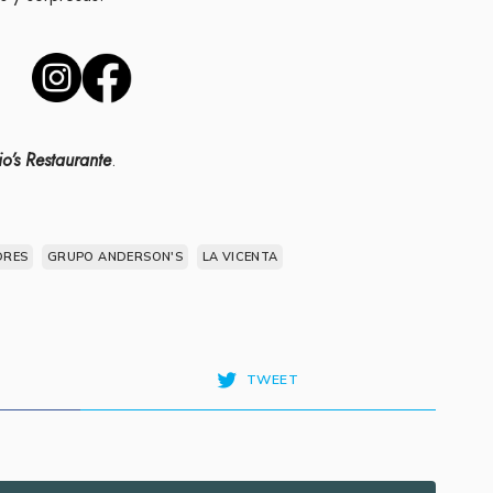
io’s Restaurante
.
DRES
GRUPO ANDERSON'S
LA VICENTA
TWEET