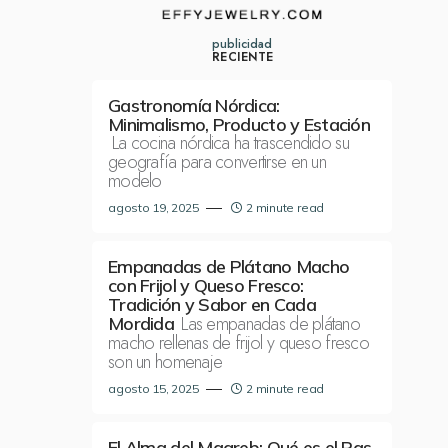
publicidad
RECIENTE
Gastronomía Nórdica:
Minimalismo, Producto y Estación
La cocina nórdica ha trascendido su
geografía para convertirse en un
modelo
agosto 19, 2025
2 minute read
Empanadas de Plátano Macho
con Frijol y Queso Fresco:
Tradición y Sabor en Cada
Las empanadas de plátano
Mordida
macho rellenas de frijol y queso fresco
son un homenaje
agosto 15, 2025
2 minute read
El Alma del Magreb: Qué es el Ras