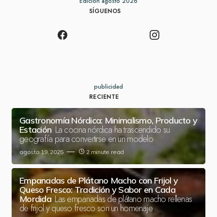
Edición agosto 2026
SÍGUENOS
publicidad
RECIENTE
Gastronomía Nórdica: Minimalismo, Producto y
La cocina nórdica ha trascendido su
Estación
geografía para convertirse en un modelo
agosto 19, 2025
2 minute read
Empanadas de Plátano Macho con Frijol y
Queso Fresco: Tradición y Sabor en Cada
Las empanadas de plátano macho rellenas
Mordida
de frijol y queso fresco son un homenaje