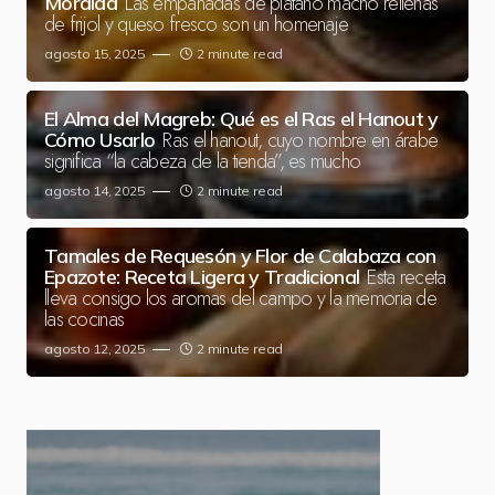
Las empanadas de plátano macho rellenas
Mordida
de frijol y queso fresco son un homenaje
agosto 15, 2025
2 minute read
El Alma del Magreb: Qué es el Ras el Hanout y
Ras el hanout, cuyo nombre en árabe
Cómo Usarlo
significa “la cabeza de la tienda”, es mucho
agosto 14, 2025
2 minute read
Tamales de Requesón y Flor de Calabaza con
Esta receta
Epazote: Receta Ligera y Tradicional
lleva consigo los aromas del campo y la memoria de
las cocinas
agosto 12, 2025
2 minute read