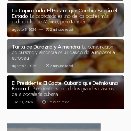
La Capirotada: El Postre que Cambia Según el
La capirotada es uno de los postres más
Estado
tradicionales de México, pero también
agosto 5, 2026
2 minute read
La combinación
Tarta de Durazno y Almendra
de durazno y almendra es un clásico de la repostería
europea
agosto 3, 2026
2 minute read
El Presidente: El Cóctel Cubano que Definió una
El Presidente es uno de los grandes clásicos
Época
de la coctelería cubana
julio 31, 2026
1 minute read