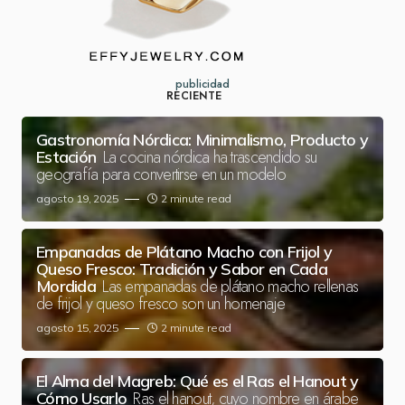
publicidad
RECIENTE
Gastronomía Nórdica: Minimalismo, Producto y
La cocina nórdica ha trascendido su
Estación
geografía para convertirse en un modelo
agosto 19, 2025
2 minute read
Empanadas de Plátano Macho con Frijol y
Queso Fresco: Tradición y Sabor en Cada
Las empanadas de plátano macho rellenas
Mordida
de frijol y queso fresco son un homenaje
agosto 15, 2025
2 minute read
El Alma del Magreb: Qué es el Ras el Hanout y
Ras el hanout, cuyo nombre en árabe
Cómo Usarlo