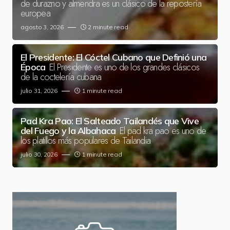
de durazno y almendra es un clásico de la repostería
europea
agosto 3, 2026
2 minute read
El Presidente: El Cóctel Cubano que Definió una
El Presidente es uno de los grandes clásicos
Época
de la coctelería cubana
julio 31, 2026
1 minute read
Pad Kra Pao: El Salteado Tailandés que Vive
El pad kra pao es uno de
del Fuego y la Albahaca
los platillos más populares de Tailandia
julio 30, 2026
1 minute read