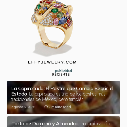
publicidad
RECIENTE
La Capirotada: El Postre que Cambia Según el
La capirotada es uno de los postres más
Estado
tradicionales de México, pero también
agosto 5, 2026
2 minute read
La combinación
Tarta de Durazno y Almendra