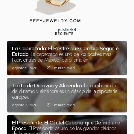
publicidad
RECIENTE
La Capirotada: El Postre que Cambia Según el
La capirotada es uno de los postres más
Estado
tradicionales de México, pero también
agosto 5, 2026
2 minute read
La combinación
Tarta de Durazno y Almendra
de durazno y almendra es un clásico de la repostería
europea
agosto 3, 2026
2 minute read
El Presidente: El Cóctel Cubano que Definió una
El Presidente es uno de los grandes clásicos
Época