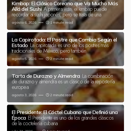
Kimbap: El Clásico Coreano que Va Mucho Más
A primera vista, el kimbap puede
Allá del Sushi
recordar al sushi japonés, pero se trata de una
agosto 6, 2026
1 minute read
La Capirotada: El Postre que Cambia Según el
La capirotada es uno de los postres más
Estado
tradicionales de México, pero también
agosto 5, 2026
2 minute read
La combinación
Tarta de Durazno y Almendra
de durazno y almendra es un clásico de la repostería
europea
agosto 3, 2026
2 minute read
El Presidente: El Cóctel Cubano que Definió una
El Presidente es uno de los grandes clásicos
Época
de la coctelería cubana