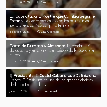
agosto 6, 2026
1 minute read
La Capirotada: El Postre que Cambia Según el
La capirotada es uno de los postres más
Estado
tradicionales de México, pero también
agosto 5, 2026
2 minute read
La combinación
Tarta de Durazno y Almendra
de durazno y almendra es un clásico de la repostería
europea
agosto 3, 2026
2 minute read
El Presidente: El Cóctel Cubano que Definió una
El Presidente es uno de los grandes clásicos
Época
de la coctelería cubana
julio 31, 2026
1 minute read