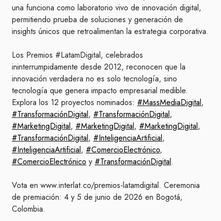
una funciona como laboratorio vivo de innovación digital,
permitiendo prueba de soluciones y generación de
insights únicos que retroalimentan la estrategia corporativa.
Los Premios #LatamDigital, celebrados
ininterrumpidamente desde 2012, reconocen que la
innovación verdadera no es solo tecnología, sino
tecnología que genera impacto empresarial medible.
Explora los 12 proyectos nominados:
#MassMediaDigital
,
#TransformaciónDigital
,
#TransformaciónDigital
,
#MarketingDigital
,
#MarketingDigital
,
#MarketingDigital
,
#TransformaciónDigital
,
#InteligenciaArtificial
,
#InteligenciaArtificial
,
#ComercioElectrónico
,
#ComercioElectrónico
y
#TransformaciónDigital
.
Vota en www.interlat.co/premios-latamdigital. Ceremonia
de premiación: 4 y 5 de junio de 2026 en Bogotá,
Colombia.