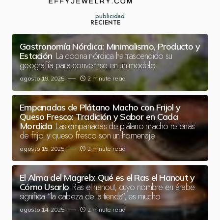
publicidad
RECIENTE
Gastronomía Nórdica: Minimalismo, Producto y
La cocina nórdica ha trascendido su
Estación
geografía para convertirse en un modelo
agosto 19, 2025
2 minute read
Empanadas de Plátano Macho con Frijol y
Queso Fresco: Tradición y Sabor en Cada
Las empanadas de plátano macho rellenas
Mordida
de frijol y queso fresco son un homenaje
agosto 15, 2025
2 minute read
El Alma del Magreb: Qué es el Ras el Hanout y
Ras el hanout, cuyo nombre en árabe
Cómo Usarlo
significa “la cabeza de la tienda”, es mucho
agosto 14, 2025
2 minute read