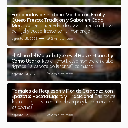
Empanadas de Plátano Macho con Frijol y
Queso Fresco: Tradición y Sabor en Cada
Las empanadas de plátano macho rellenas
Mordida
de frijol y queso fresco son un homenaje
agosto 15, 2025
2 minute read
El Alma del Magreb: Qué es el Ras el Hanout y
Ras el hanout, cuyo nombre en árabe
Cómo Usarlo
significa “la cabeza de la tienda”, es mucho
agosto 14, 2025
2 minute read
Tamales de Requesón y Flor de Calabaza con
Esta receta
Epazote: Receta Ligera y Tradicional
lleva consigo los aromas del campo y la memoria de
las cocinas
agosto 12, 2025
2 minute read