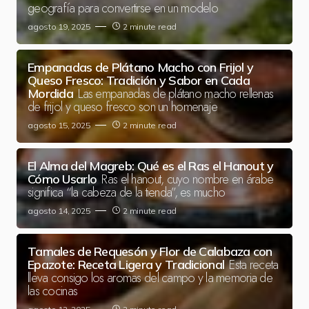
geografía para convertirse en un modelo
agosto 19, 2025
2 minute read
Empanadas de Plátano Macho con Frijol y
Queso Fresco: Tradición y Sabor en Cada
Las empanadas de plátano macho rellenas
Mordida
de frijol y queso fresco son un homenaje
agosto 15, 2025
2 minute read
El Alma del Magreb: Qué es el Ras el Hanout y
Ras el hanout, cuyo nombre en árabe
Cómo Usarlo
significa “la cabeza de la tienda”, es mucho
agosto 14, 2025
2 minute read
Tamales de Requesón y Flor de Calabaza con
Esta receta
Epazote: Receta Ligera y Tradicional
lleva consigo los aromas del campo y la memoria de
las cocinas