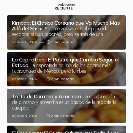
publicidad
RECIENTE
Kimbap: El Clásico Coreano que Va Mucho Más
A primera vista, el kimbap puede
Allá del Sushi
recordar al sushi japonés, pero se trata de una
agosto 6, 2026
1 minute read
La Capirotada: El Postre que Cambia Según el
La capirotada es uno de los postres más
Estado
tradicionales de México, pero también
agosto 5, 2026
2 minute read
La combinación
Tarta de Durazno y Almendra
de durazno y almendra es un clásico de la repostería
europea
agosto 3, 2026
2 minute read