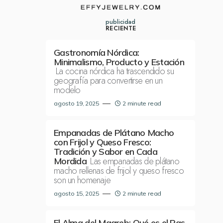
publicidad
RECIENTE
Gastronomía Nórdica:
Minimalismo, Producto y Estación
La cocina nórdica ha trascendido su
geografía para convertirse en un
modelo
agosto 19, 2025
2 minute read
Empanadas de Plátano Macho
con Frijol y Queso Fresco:
Tradición y Sabor en Cada
Las empanadas de plátano
Mordida
macho rellenas de frijol y queso fresco
son un homenaje
agosto 15, 2025
2 minute read
El Alma del Magreb: Qué es el Ras