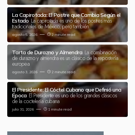
La Capirotada: El Postre que Cambia Según el
La capirotada es uno de los postres más
Estado
tradicionales de México, pero también
agosto 5, 2026
2 minute read
La combinación
Tarta de Durazno y Almendra
de durazno y almendra es un clásico de la repostería
europea
agosto 3, 2026
2 minute read
El Presidente: El Cóctel Cubano que Definió una
El Presidente es uno de los grandes clásicos
Época
de la coctelería cubana
julio 31, 2026
1 minute read