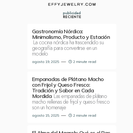
publicidad
RECIENTE
Gastronomía Nórdica:
Minimalismo, Producto y Estación
La cocina nórdica ha trascendido su
geografía para convertirse en un
modelo
agosto 19, 2025
2 minute read
Empanadas de Plátano Macho
con Frijol y Queso Fresco:
Tradición y Sabor en Cada
Las empanadas de plátano
Mordida
macho rellenas de frijol y queso fresco
son un homenaje
agosto 15, 2025
2 minute read
El Alma del Magreb: Qué es el Ras