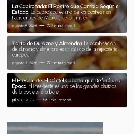
La Capirotada: El Postre que Cambia Según el
La capirotada es uno de los postres más
Estado
tradicionales de México, pero también
agosto 5, 2026
2 minute read
La combinación
Tarta de Durazno y Almendra
de durazno y almendra es un clásico de la repostería
europea
agosto 3, 2026
2 minute read
El Presidente: El Cóctel Cubano que Definió una
El Presidente es uno de los grandes clásicos
Época
de la coctelería cubana
julio 31, 2026
1 minute read