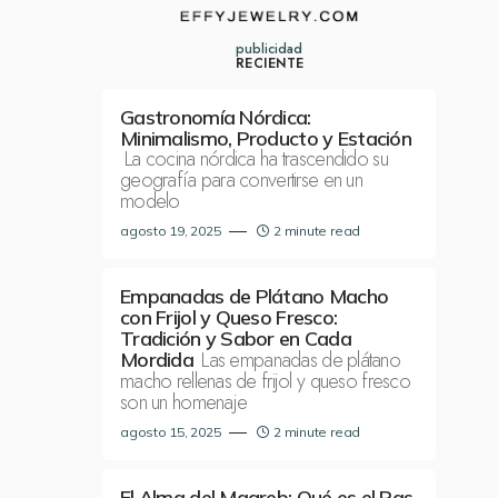
publicidad
RECIENTE
Gastronomía Nórdica:
Minimalismo, Producto y Estación
La cocina nórdica ha trascendido su
geografía para convertirse en un
modelo
agosto 19, 2025
2 minute read
Empanadas de Plátano Macho
con Frijol y Queso Fresco:
Tradición y Sabor en Cada
Las empanadas de plátano
Mordida
macho rellenas de frijol y queso fresco
son un homenaje
agosto 15, 2025
2 minute read
El Alma del Magreb: Qué es el Ras