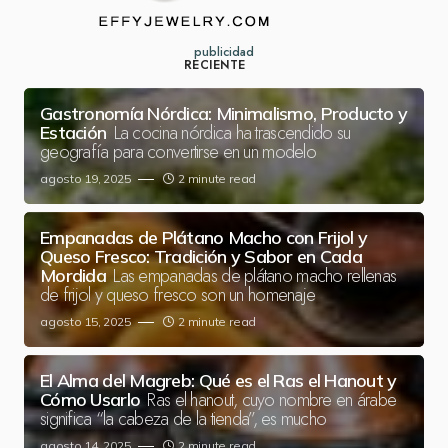
publicidad
RECIENTE
Gastronomía Nórdica: Minimalismo, Producto y
La cocina nórdica ha trascendido su
Estación
geografía para convertirse en un modelo
agosto 19, 2025
2 minute read
Empanadas de Plátano Macho con Frijol y
Queso Fresco: Tradición y Sabor en Cada
Las empanadas de plátano macho rellenas
Mordida
de frijol y queso fresco son un homenaje
agosto 15, 2025
2 minute read
El Alma del Magreb: Qué es el Ras el Hanout y
Ras el hanout, cuyo nombre en árabe
Cómo Usarlo
significa “la cabeza de la tienda”, es mucho
agosto 14, 2025
2 minute read