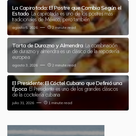
La Capirotada: El Postre que Cambia Según el
La capirotada es uno de los postres más
Estado
tradicionales de México, pero también
agosto 5, 2026
2 minute read
La combinación
Tarta de Durazno y Almendra
de durazno y almendra es un clásico de la repostería
europea
agosto 3, 2026
2 minute read
El Presidente: El Cóctel Cubano que Definió una
El Presidente es uno de los grandes clásicos
Época
de la coctelería cubana
julio 31, 2026
1 minute read