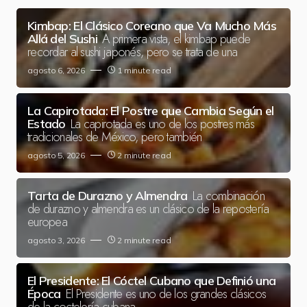
Kimbap: El Clásico Coreano que Va Mucho Más
A primera vista, el kimbap puede
Allá del Sushi
recordar al sushi japonés, pero se trata de una
agosto 6, 2026
1 minute read
La Capirotada: El Postre que Cambia Según el
La capirotada es uno de los postres más
Estado
tradicionales de México, pero también
agosto 5, 2026
2 minute read
La combinación
Tarta de Durazno y Almendra
de durazno y almendra es un clásico de la repostería
europea
agosto 3, 2026
2 minute read
El Presidente: El Cóctel Cubano que Definió una
El Presidente es uno de los grandes clásicos
Época
de la coctelería cubana