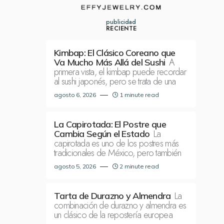
publicidad
RECIENTE
Kimbap: El Clásico Coreano que
A
Va Mucho Más Allá del Sushi
primera vista, el kimbap puede recordar
al sushi japonés, pero se trata de una
agosto 6, 2026
1 minute read
La Capirotada: El Postre que
La
Cambia Según el Estado
capirotada es uno de los postres más
tradicionales de México, pero también
agosto 5, 2026
2 minute read
La
Tarta de Durazno y Almendra
combinación de durazno y almendra es
un clásico de la repostería europea