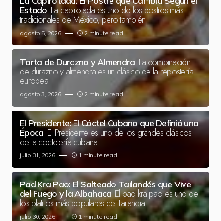
La Capirotada: El Postre que Cambia Según el
La capirotada es uno de los postres más
Estado
tradicionales de México, pero también
agosto 5, 2026
2 minute read
La combinación
Tarta de Durazno y Almendra
de durazno y almendra es un clásico de la repostería
europea
agosto 3, 2026
2 minute read
El Presidente: El Cóctel Cubano que Definió una
El Presidente es uno de los grandes clásicos
Época
de la coctelería cubana
julio 31, 2026
1 minute read
Pad Kra Pao: El Salteado Tailandés que Vive
El pad kra pao es uno de
del Fuego y la Albahaca
los platillos más populares de Tailandia
julio 30, 2026
1 minute read