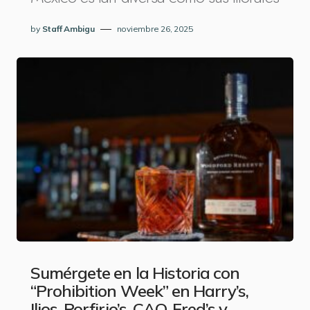
by
Staff Ambigu
noviembre 26, 2025
Sumérgete en la Historia con
“Prohibition Week” en Harry’s,
Ilios, Porfirio’s, CAO, Fred’s y