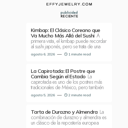
publicidad
RECIENTE
Kimbap: El Clásico Coreano que
A
Va Mucho Más Allá del Sushi
primera vista, el kimbap puede recordar
al sushi japonés, pero se trata de una
agosto 6, 2026
1 minute read
La Capirotada: El Postre que
La
Cambia Según el Estado
capirotada es uno de los postres más
tradicionales de México, pero también
agosto 5, 2026
2 minute read
La
Tarta de Durazno y Almendra
combinación de durazno y almendra es
un clásico de la repostería europea