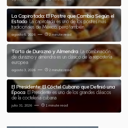
La Capirotada: El Postre que Cambia Según el
La capirotada es uno de los postres más
Estado
tradicionales de México, pero también
agosto 5, 2026
2 minute read
La combinación
Tarta de Durazno y Almendra
de durazno y almendra es un clásico de la repostería
europea
agosto 3, 2026
2 minute read
El Presidente: El Cóctel Cubano que Definió una
El Presidente es uno de los grandes clásicos
Época
de la coctelería cubana
julio 31, 2026
1 minute read