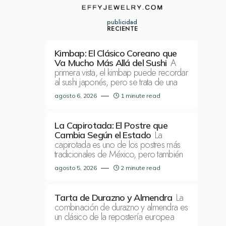
publicidad
RECIENTE
Kimbap: El Clásico Coreano que
A
Va Mucho Más Allá del Sushi
primera vista, el kimbap puede recordar
al sushi japonés, pero se trata de una
agosto 6, 2026
1 minute read
La Capirotada: El Postre que
La
Cambia Según el Estado
capirotada es uno de los postres más
tradicionales de México, pero también
agosto 5, 2026
2 minute read
La
Tarta de Durazno y Almendra
combinación de durazno y almendra es
un clásico de la repostería europea