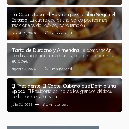
La Capirotada: El Postre que Cambia Según el
La capirotada es uno de los postres más
Estado
tradicionales de México, pero también
agosto 5, 2026
2 minute read
La combinación
Tarta de Durazno y Almendra
de durazno y almendra es un clásico de la repostería
europea
agosto 3, 2026
2 minute read
El Presidente: El Cóctel Cubano que Definió una
El Presidente es uno de los grandes clásicos
Época
de la coctelería cubana
julio 31, 2026
1 minute read