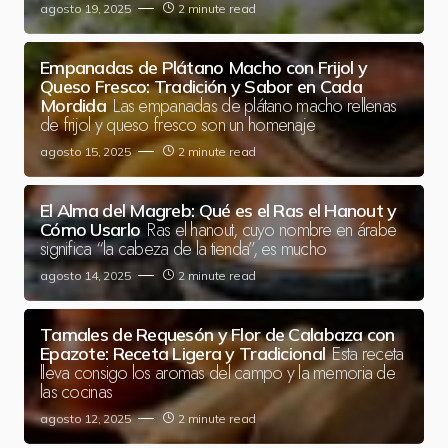
agosto 19, 2025
2 minute read
Empanadas de Plátano Macho con Frijol y
Queso Fresco: Tradición y Sabor en Cada
Las empanadas de plátano macho rellenas
Mordida
de frijol y queso fresco son un homenaje
agosto 15, 2025
2 minute read
El Alma del Magreb: Qué es el Ras el Hanout y
Ras el hanout, cuyo nombre en árabe
Cómo Usarlo
significa “la cabeza de la tienda”, es mucho
agosto 14, 2025
2 minute read
Tamales de Requesón y Flor de Calabaza con
Esta receta
Epazote: Receta Ligera y Tradicional
lleva consigo los aromas del campo y la memoria de
las cocinas
agosto 12, 2025
2 minute read