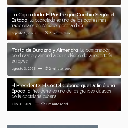
La Capirotada: El Postre que Cambia Según el
La capirotada es uno de los postres más
Estado
tradicionales de México, pero también
agosto 5, 2026
2 minute read
La combinación
Tarta de Durazno y Almendra
de durazno y almendra es un clásico de la repostería
europea
agosto 3, 2026
2 minute read
El Presidente: El Cóctel Cubano que Definió una
El Presidente es uno de los grandes clásicos
Época
de la coctelería cubana
julio 31, 2026
1 minute read