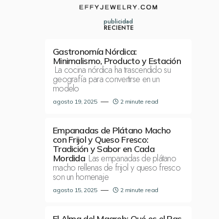
publicidad
RECIENTE
Gastronomía Nórdica:
Minimalismo, Producto y Estación
La cocina nórdica ha trascendido su
geografía para convertirse en un
modelo
agosto 19, 2025
2 minute read
Empanadas de Plátano Macho
con Frijol y Queso Fresco:
Tradición y Sabor en Cada
Las empanadas de plátano
Mordida
macho rellenas de frijol y queso fresco
son un homenaje
agosto 15, 2025
2 minute read
El Alma del Magreb: Qué es el Ras