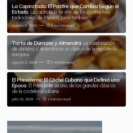
La Capirotada: El Postre que Cambia Según el
La capirotada es uno de los postres más
Estado
tradicionales de México, pero también
agosto 5, 2026
2 minute read
La combinación
Tarta de Durazno y Almendra
de durazno y almendra es un clásico de la repostería
europea
agosto 3, 2026
2 minute read
El Presidente: El Cóctel Cubano que Definió una
El Presidente es uno de los grandes clásicos
Época
de la coctelería cubana
julio 31, 2026
1 minute read