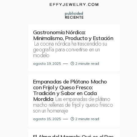
publicidad
RECIENTE
Gastronomía Nórdica:
Minimalismo, Producto y Estación
La cocina nórdica ha trascendido su
geografía para convertirse en un
modelo
agosto 19, 2025
2 minute read
Empanadas de Plátano Macho
con Frijol y Queso Fresco:
Tradición y Sabor en Cada
Las empanadas de plátano
Mordida
macho rellenas de frijol y queso fresco
son un homenaje
agosto 15, 2025
2 minute read
El Alma del Magreb: Qué es el Ras