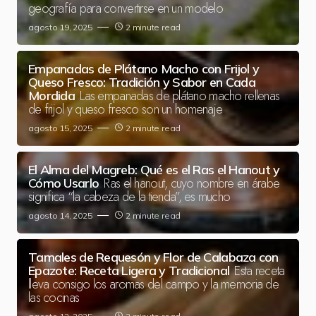
geografía para convertirse en un modelo
agosto 19, 2025
2 minute read
Empanadas de Plátano Macho con Frijol y
Queso Fresco: Tradición y Sabor en Cada
Las empanadas de plátano macho rellenas
Mordida
de frijol y queso fresco son un homenaje
agosto 15, 2025
2 minute read
El Alma del Magreb: Qué es el Ras el Hanout y
Ras el hanout, cuyo nombre en árabe
Cómo Usarlo
significa “la cabeza de la tienda”, es mucho
agosto 14, 2025
2 minute read
Tamales de Requesón y Flor de Calabaza con
Esta receta
Epazote: Receta Ligera y Tradicional
lleva consigo los aromas del campo y la memoria de
las cocinas