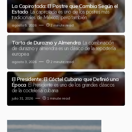
La Capirotada: El Postre que Cambia Según el
La capirotada es uno de los postres más
Estado
tradicionales de México, pero también
agosto 5, 2026
2 minute read
La combinación
Tarta de Durazno y Almendra
de durazno y almendra es un clásico de la repostería
europea
agosto 3, 2026
2 minute read
El Presidente: El Cóctel Cubano que Definió una
El Presidente es uno de los grandes clásicos
Época
de la coctelería cubana
julio 31, 2026
1 minute read