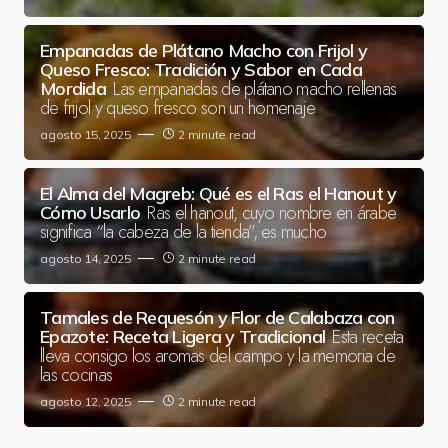
Empanadas de Plátano Macho con Frijol y
Queso Fresco: Tradición y Sabor en Cada
Las empanadas de plátano macho rellenas
Mordida
de frijol y queso fresco son un homenaje
agosto 15, 2025
2 minute read
El Alma del Magreb: Qué es el Ras el Hanout y
Ras el hanout, cuyo nombre en árabe
Cómo Usarlo
significa “la cabeza de la tienda”, es mucho
agosto 14, 2025
2 minute read
Tamales de Requesón y Flor de Calabaza con
Esta receta
Epazote: Receta Ligera y Tradicional
lleva consigo los aromas del campo y la memoria de
las cocinas
agosto 12, 2025
2 minute read