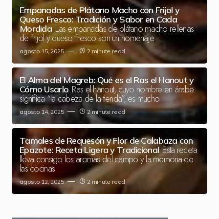
Empanadas de Plátano Macho con Frijol y
Queso Fresco: Tradición y Sabor en Cada
Las empanadas de plátano macho rellenas
Mordida
de frijol y queso fresco son un homenaje
agosto 15, 2025
2 minute read
El Alma del Magreb: Qué es el Ras el Hanout y
Ras el hanout, cuyo nombre en árabe
Cómo Usarlo
significa “la cabeza de la tienda”, es mucho
agosto 14, 2025
2 minute read
Tamales de Requesón y Flor de Calabaza con
Esta receta
Epazote: Receta Ligera y Tradicional
lleva consigo los aromas del campo y la memoria de
las cocinas
agosto 12, 2025
2 minute read