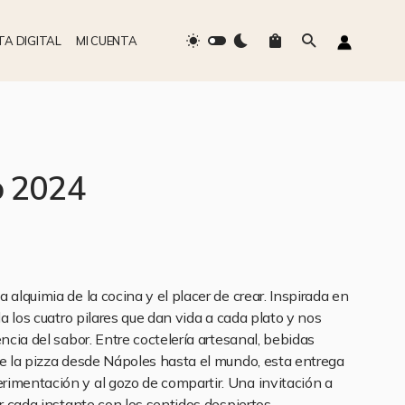
TA DIGITAL
MI CUENTA
io 2024
 alquimia de la cocina y el placer de crear. Inspirada en
ela los cuatro pilares que dan vida a cada plato y nos
encia del sabor. Entre coctelería artesanal, bebidas
 de la pizza desde Nápoles hasta el mundo, esta entrega
rimentación y al gozo de compartir. Una invitación a
ar cada instante con los sentidos despiertos.