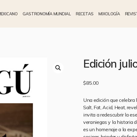
MEXICANO
GASTRONOMÍA MUNDIAL
RECETAS
MIXOLOGÍA
REVIS
Edición jul
$
85.00
Una edición que celebra la
Salt, Fat, Acid, Heat, rev
invita a redescubrir la es
veraniegas y la historia
es un homenaje a la expe
cocinar, brindar y disfrut